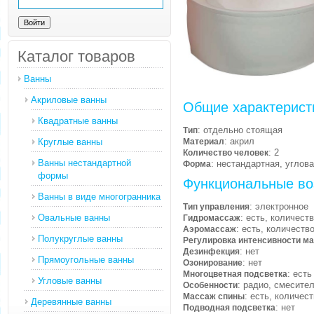
Каталог товаров
Ванны
Акриловые ванны
Общие характерист
Квадратные ванны
: отдельно стоящая
Тип
: акрил
Круглые ванны
Материал
: 2
Количество человек
Ванны нестандартной
: нестандартная, углов
Форма
формы
Функциональные во
Ванны в виде многогранника
: электронное
Тип управления
Овальные ванны
: есть, количест
Гидромассаж
: есть, количеств
Аэромассаж
Полукруглые ванны
Регулировка интенсивности м
: нет
Дезинфекция
Прямоугольные ванны
: нет
Озонирование
: есть
Многоцветная подсветка
Угловые ванны
: радио, смесител
Особенности
: есть, количес
Массаж спины
Деревянные ванны
: нет
Подводная подсветка