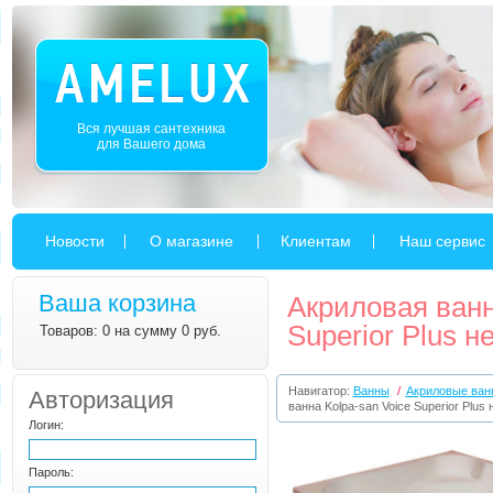
Вся лучшая сантехника
для Вашего дома
Новости
О магазине
Клиентам
Наш сервис
Ваша корзина
Акриловая ванн
Superior Plus 
Товаров: 0 на сумму 0 руб.
Навигатор:
Ванны
/
Акриловые ван
Авторизация
ванна Kolpa-san Voice Superior Plus
Логин:
Пароль: