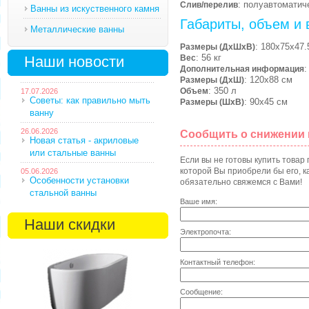
: полуавтоматич
Слив/перелив
Ванны из искуственного камня
Габариты, объем и 
Металлические ванны
: 180х75х47.
Размеры (ДхШхВ)
: 56 кг
Наши новости
Вес
:
Дополнительная информация
: 120х88 см
Размеры (ДхШ)
: 350 л
Объем
17.07.2026
Советы: как правильно мыть
: 90х45 см
Размеры (ШхВ)
ванну
26.06.2026
Сообщить о снижении
Новая статья - акриловые
или стальные ванны
Если вы не готовы купить товар
которой Вы приобрели бы его, ка
05.06.2026
Особенности установки
обязательно свяжемся с Вами!
стальной ванны
Ваше имя:
Наши скидки
Электропочта:
Контактный телефон:
Сообщение: