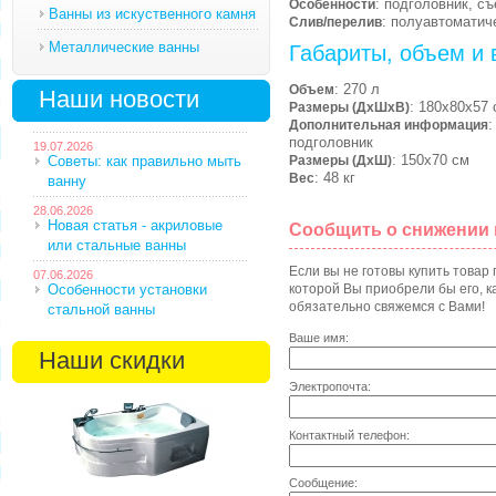
: подголовник, с
Особенности
Ванны из искуственного камня
: полуавтоматич
Слив/перелив
Металлические ванны
Габариты, объем и 
: 270 л
Объем
Наши новости
: 180х80х57 
Размеры (ДхШхВ)
:
Дополнительная информация
подголовник
19.07.2026
: 150х70 см
Советы: как правильно мыть
Размеры (ДхШ)
: 48 кг
Вес
ванну
28.06.2026
Новая статья - акриловые
Сообщить о снижении
или стальные ванны
Если вы не готовы купить товар
07.06.2026
Особенности установки
которой Вы приобрели бы его, ка
обязательно свяжемся с Вами!
стальной ванны
Ваше имя:
Наши скидки
Электропочта:
Контактный телефон:
Сообщение: