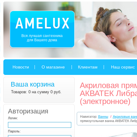
Вся лучшая сантехника
для Вашего дома
Новости
О магазине
Клиентам
Наш сервис
Ваша корзина
Акриловая пря
АКВАТЕК Либра
Товаров: 0 на сумму 0 руб.
(электронное)
Авторизация
Навигатор:
Ванны
/
Акриловые ван
Логин:
прямоугольная ванна АКВАТЕК Либр
Пароль: