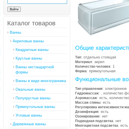
Каталог товаров
Ванны
Акриловые ванны
Общие характерист
Квадратные ванны
: отдельно стоящая
Тип
Круглые ванны
: акрил
Материал
: 1
Количество человек
Ванны нестандартной
: прямоугольная
Форма
формы
Функциональные во
Ванны в виде многогранника
: электронное
Тип управления
Овальные ванны
: , количество ф
Гидромассаж
: есть, количеств
Полукруглые ванны
Аэромассаж
: есть
Массаж спины
Прямоугольные ванны
Регулировка интенсивности м
: есть
Дезинфекция
Угловые ванны
: нет
Озонирование
: нет
Подводная подсветка
Деревянные ванны
: есть
Многоцветная подсветка