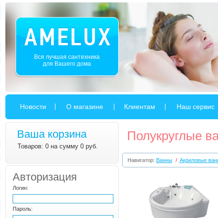
Вся лучшая сантехника
для Вашего дома
Новости
О магазине
Клиентам
Наш сервис
Ваша корзина
Полукруглые в
Товаров: 0 на сумму 0 руб.
Навигатор:
Ванны
/
Акриловые ван
Авторизация
Логин:
Пароль: