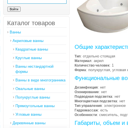
Каталог товаров
Ванны
Акриловые ванны
Общие характерист
Квадратные ванны
: отдельно стоящая
Тип
Круглые ванны
: акрил
Материал
: 1
Количество человек
Ванны нестандартной
: полукруглая, угловая 
Форма
формы
Функциональные во
Ванны в виде многогранника
: нет
Дезинфекция
Овальные ванны
: нет
Озонирование
: нет
Подводная подсветка
Полукруглые ванны
: нет
Многоцветная подсветка
: электронное
Прямоугольные ванны
Тип управления
: есть
Гидромассаж
Угловые ванны
: смеситель, подг
Особенности
Габариты, объем и 
Деревянные ванны