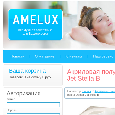
Вся лучшая сантехника
для Вашего дома
Новости
О магазине
Клиентам
Наш сервис
Ваша корзина
Акриловая полу
Jet Stella B
Товаров: 0 на сумму 0 руб.
Навигатор:
Ванны
/
Акриловые ван
Авторизация
ванна Doctor Jet Stella B
Логин:
Пароль: