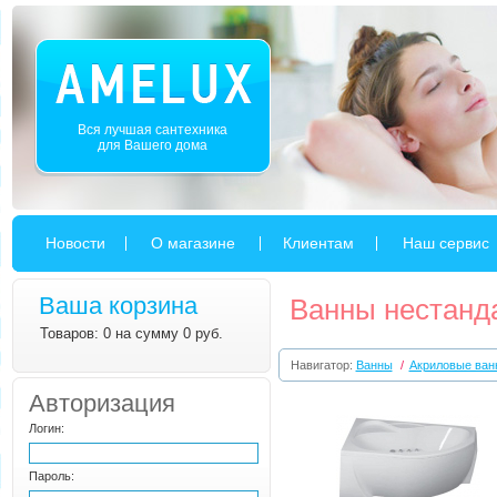
Вся лучшая сантехника
для Вашего дома
Новости
О магазине
Клиентам
Наш сервис
Ваша корзина
Ванны нестанд
Товаров: 0 на сумму 0 руб.
Навигатор:
Ванны
/
Акриловые ван
Авторизация
Логин:
Пароль: