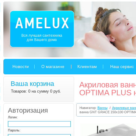
Вся лучшая сантехника
для Вашего дома
Новости
О магазине
Клиентам
Наш сервис
Ваша корзина
Акриловая ван
OPTIMA PLUS н
Товаров: 0 на сумму 0 руб.
Навигатор:
Ванны
/
Акриловые ван
Авторизация
ванна GNT GRACE 150x100 OPTIMA
Логин:
Пароль: