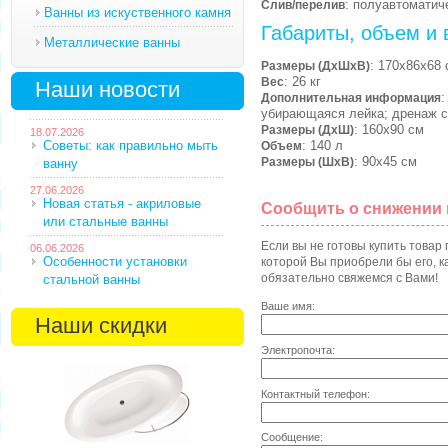
: полуавтоматич
Слив/перелив
Ванны из искуственного камня
Габариты, объем и 
Металлические ванны
: 170х86х68 
Размеры (ДхШхВ)
: 26 кг
Вес
Наши новости
:
Дополнительная информация
убирающаяся лейка; дренаж с
: 160х90 см
Размеры (ДхШ)
18.07.2026
Советы: как правильно мыть
: 140 л
Объем
: 90х45 см
Размеры (ШхВ)
ванну
27.06.2026
Новая статья - акриловые
Сообщить о снижении
или стальные ванны
Если вы не готовы купить товар
06.06.2026
Особенности установки
которой Вы приобрели бы его, ка
обязательно свяжемся с Вами!
стальной ванны
Ваше имя:
Наши скидки
Электропочта:
Контактный телефон:
Сообщение: