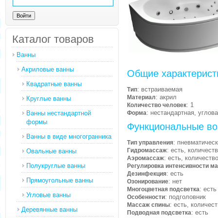
Каталог товаров
Ванны
Акриловые ванны
Общие характерист
Квадратные ванны
: встраиваемая
Тип
: акрил
Материал
Круглые ванны
: 1
Количество человек
: нестандартная, углов
Ванны нестандартной
Форма
формы
Функциональные во
Ванны в виде многогранника
: пневматичес
Тип управления
: есть, количест
Гидромассаж
Овальные ванны
: есть, количеств
Аэромассаж
Полукруглые ванны
Регулировка интенсивности м
: есть
Дезинфекция
Прямоугольные ванны
: нет
Озонирование
: есть
Многоцветная подсветка
Угловые ванны
: подголовник
Особенности
: есть, количес
Массаж спины
Деревянные ванны
: есть
Подводная подсветка