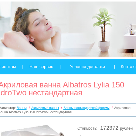
лиентам
Наш сервис
Условия доставки
Контак
Акриловая ванна Albatros Lylia 150
IdroTwo нестандартная
Навигатор:
Ванны
/
Акриловые ванны
/
Ванны нестандартной формы
/
Акриловая
ванна Albatros Lylia 150 IdroTwo нестандартная
172372
Стоимость:
рублей