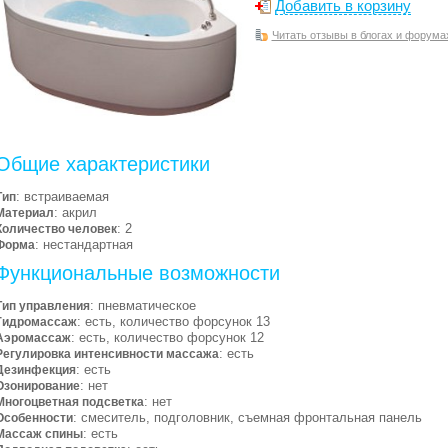
Добавить в корзину
Читать отзывы в блогах и форума
Общие характеристики
: встраиваемая
Тип
: акрил
Материал
: 2
Количество человек
: нестандартная
Форма
Функциональные возможности
: пневматическое
Тип управления
: есть, количество форсунок 13
Гидромассаж
: есть, количество форсунок 12
Аэромассаж
: есть
Регулировка интенсивности массажа
: есть
Дезинфекция
: нет
Озонирование
: нет
Многоцветная подсветка
: смеситель, подголовник, съемная фронтальная панель
Особенности
: есть
Массаж спины