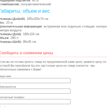
: есть
Подводная подсветка
: полуавтоматический
Слив/перелив
Габариты, объем и вес
: 185х183х74 см
Размеры (ДхШхВ)
: 23 кг
Вес
: встроенная или отдельно стоящая; контро
Дополнительная информация
напора воздуха
: 180х116 см
Размеры (ДхШ)
: 290 л
Объем
: 90х45 см
Размеры (ШхВ)
Сообщить о снижении цены
Если вы не готовы купить товар по предложенной нами цене, укажите цену, по
которой Вы приобрели бы его, как только цена на товар снизится - мы
обязательно свяжемся с Вами!
Ваше имя:
Электропочта:
Контактный телефон: