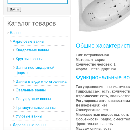
Каталог товаров
Ванны
Акриловые ванны
Общие характерист
Квадратные ванны
: встраиваемая
Тип
Круглые ванны
: акрил
Материал
: 1
Количество человек
Ванны нестандартной
: нестандартная
Форма
формы
Функциональные во
Ванны в виде многогранника
: пневматичес
Тип управления
Овальные ванны
: есть, количест
Гидромассаж
: есть, количеств
Аэромассаж
Полукруглые ванны
Регулировка интенсивности м
: нет
Дезинфекция
Прямоугольные ванны
: есть
Озонирование
: есть
Многоцветная подсветка
Угловые ванны
: радио, смесите
Особенности
фронтальная панель
Деревянные ванны
: есть
Массаж спины