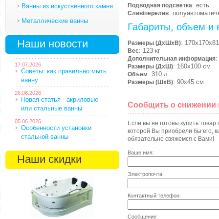
: есть
Подводная подсветка
Ванны из искуственного камня
: полуавтоматич
Слив/перелив
Металлические ванны
Габариты, объем и 
Наши новости
: 170х170х81
Размеры (ДхШхВ)
: 123 кг
Вес
:
Дополнительная информация
17.07.2026
: 160х100 см
Размеры (ДхШ)
Советы: как правильно мыть
: 310 л
Объем
ванну
: 90х45 см
Размеры (ШхВ)
26.06.2026
Новая статья - акриловые
Сообщить о снижении
или стальные ванны
05.06.2026
Если вы не готовы купить товар
Особенности установки
которой Вы приобрели бы его, ка
стальной ванны
обязательно свяжемся с Вами!
Ваше имя:
Наши скидки
Электропочта:
Контактный телефон:
Сообщение: