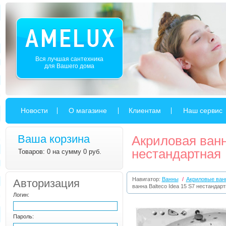
Вся лучшая сантехника
для Вашего дома
Новости
О магазине
Клиентам
Наш сервис
Ваша корзина
Акриловая ванн
нестандартная
Товаров: 0 на сумму 0 руб.
Навигатор:
Ванны
/
Акриловые ван
Авторизация
ванна Balteco Idea 15 S7 нестандар
Логин:
Пароль: