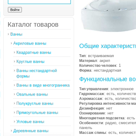
Каталог товаров
Ванны
Акриловые ванны
Общие характерист
Квадратные ванны
: встраиваемая
Тип
: акрил
Материал
Круглые ванны
: 1
Количество человек
: нестандартная
Ванны нестандартной
Форма
формы
Функциональные во
Ванны в виде многогранника
: электронное
Тип управления
: есть, количест
Гидромассаж
Овальные ванны
: есть, количеств
Аэромассаж
Полукруглые ванны
Регулировка интенсивности м
: нет
Дезинфекция
Прямоугольные ванны
: нет
Озонирование
: есть
Многоцветная подсветка
Угловые ванны
: радио, смесите
Особенности
панель
Деревянные ванны
: есть, количес
Массаж спины