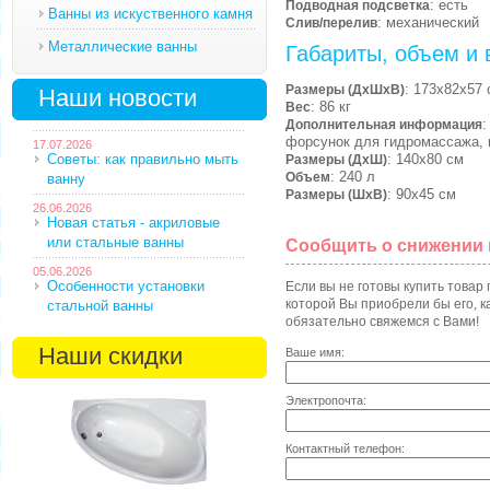
: есть
Подводная подсветка
Ванны из искуственного камня
: механический
Слив/перелив
Металлические ванны
Габариты, объем и 
: 173х82х57 
Размеры (ДхШхВ)
Наши новости
: 86 кг
Вес
:
Дополнительная информация
форсунок для гидромассажа, 
17.07.2026
Советы: как правильно мыть
: 140х80 см
Размеры (ДхШ)
: 240 л
Объем
ванну
: 90х45 см
Размеры (ШхВ)
26.06.2026
Новая статья - акриловые
или стальные ванны
Сообщить о снижении
05.06.2026
Особенности установки
Если вы не готовы купить товар
которой Вы приобрели бы его, ка
стальной ванны
обязательно свяжемся с Вами!
Наши скидки
Ваше имя:
Электропочта:
Контактный телефон: