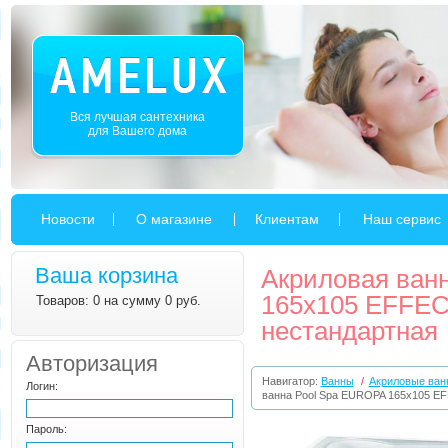
Вся лучшая сантехника
для Вашего дома
Новости
О магазине
Клиентам
Наш сервис
Ваша корзина
Акриловая ван
165x105 EFFEC
Товаров: 0 на сумму 0 руб.
нестандартная
Авторизация
Навигатор:
Ванны
/
Акриловые ван
Логин:
ванна Pool Spa EUROPA 165x105 E
Пароль: