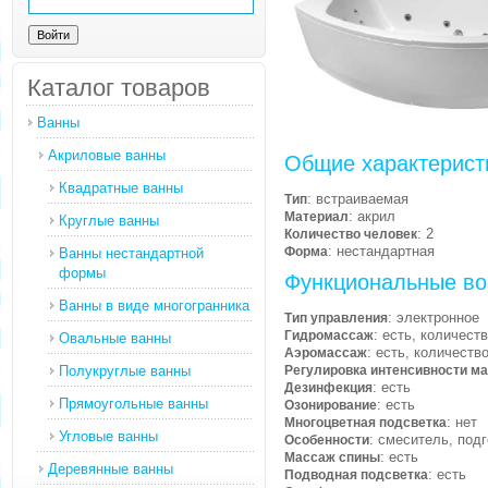
Каталог товаров
Ванны
Акриловые ванны
Общие характерист
Квадратные ванны
: встраиваемая
Тип
: акрил
Материал
Круглые ванны
: 2
Количество человек
: нестандартная
Форма
Ванны нестандартной
формы
Функциональные во
Ванны в виде многогранника
: электронное
Тип управления
: есть, количест
Гидромассаж
Овальные ванны
: есть, количеств
Аэромассаж
Полукруглые ванны
Регулировка интенсивности м
: есть
Дезинфекция
Прямоугольные ванны
: есть
Озонирование
: нет
Многоцветная подсветка
Угловые ванны
: смеситель, под
Особенности
: есть
Массаж спины
Деревянные ванны
: есть
Подводная подсветка