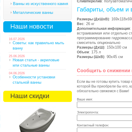
: полуавтоматич
Слив/перелив
Ванны из искуственного камня
Габариты, объем и 
Металлические ванны
: 169х118х69
Размеры (ДхШхВ)
: 26 кг
Вес
Наши новости
:
Дополнительная информация
встраиваемая или отдельно с
программирование гидромасса
16.07.2026
смеситель опционально
Советы: как правильно мыть
: 150х100 см
Размеры (ДхШ)
ванну
: 175 л
Объем
25.06.2026
: 90х45 см
Размеры (ШхВ)
Новая статья - акриловые
или стальные ванны
Сообщить о снижении
04.06.2026
Особенности установки
Если вы не готовы купить товар
стальной ванны
которой Вы приобрели бы его, ка
обязательно свяжемся с Вами!
Наши скидки
Ваше имя:
Электропочта:
Контактный телефон: