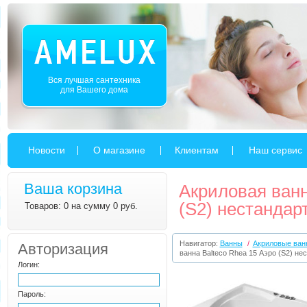
Вся лучшая сантехника
для Вашего дома
Новости
О магазине
Клиентам
Наш сервис
Ваша корзина
Акриловая ванн
(S2) нестандар
Товаров: 0 на сумму 0 руб.
Навигатор:
Ванны
/
Акриловые ван
Авторизация
ванна Balteco Rhea 15 Аэро (S2) не
Логин:
Пароль: