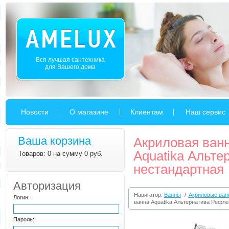
Вся лучшая сантехника
для Вашего дома
Новости
О магазине
Клиентам
Наш сервис
Ваша корзина
Акриловая ван
Aquatika Альте
Товаров: 0 на сумму 0 руб.
нестандартная
Авторизация
Навигатор:
Ванны
/
Акриловые ван
Логин:
ванна Aquatika Альтернатива Рефле
Пароль: