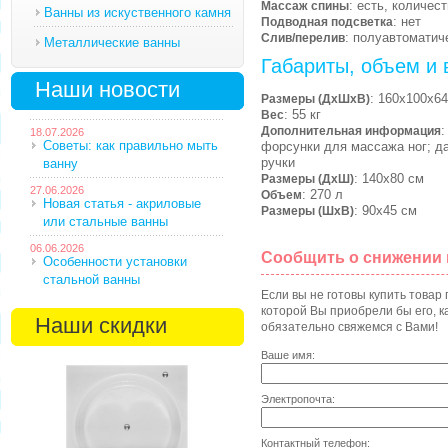
: есть, количес
Массаж спины
Ванны из искуственного камня
: нет
Подводная подсветка
: полуавтоматич
Слив/перелив
Металлические ванны
Габариты, объем и 
Наши новости
: 160х100х64
Размеры (ДхШхВ)
: 55 кг
Вес
:
Дополнительная информация
18.07.2026
Советы: как правильно мыть
форсунки для массажа ног; да
ручки
ванну
: 140х80 см
Размеры (ДхШ)
27.06.2026
: 270 л
Объем
Новая статья - акриловые
: 90х45 см
Размеры (ШхВ)
или стальные ванны
06.06.2026
Сообщить о снижении
Особенности установки
стальной ванны
Если вы не готовы купить товар
которой Вы приобрели бы его, ка
Наши скидки
обязательно свяжемся с Вами!
Ваше имя:
Электропочта:
Контактный телефон: