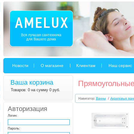
Вся лучшая сантехника
для Вашего дома
Новости
О магазине
Клиентам
Наш сервис
Ваша корзина
Прямоугольные
Товаров: 0 на сумму 0 руб.
Навигатор:
Ванны
/
Акриловые ван
Авторизация
Логин:
Пароль: