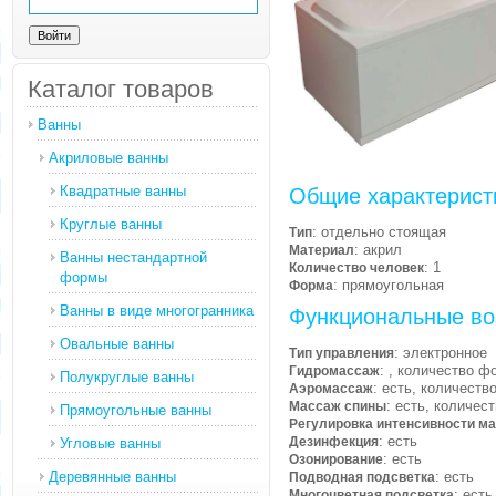
Каталог товаров
Ванны
Акриловые ванны
Квадратные ванны
Общие характерист
Круглые ванны
: отдельно стоящая
Тип
: акрил
Материал
Ванны нестандартной
: 1
Количество человек
формы
: прямоугольная
Форма
Ванны в виде многогранника
Функциональные во
Овальные ванны
: электронное
Тип управления
: , количество ф
Гидромассаж
Полукруглые ванны
: есть, количеств
Аэромассаж
: есть, количес
Массаж спины
Прямоугольные ванны
Регулировка интенсивности м
: есть
Дезинфекция
Угловые ванны
: есть
Озонирование
Деревянные ванны
: есть
Подводная подсветка
: есть
Многоцветная подсветка