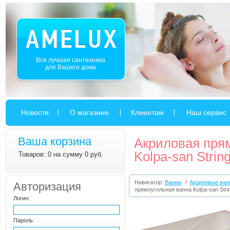
Вся лучшая сантехника
для Вашего дома
Новости
О магазине
Клиентам
Наш сервис
Ваша корзина
Акриловая пря
Kolpa-san String
Товаров: 0 на сумму 0 руб.
Навигатор:
Ванны
/
Акриловые ван
Авторизация
прямоугольная ванна Kolpa-san Strin
Логин:
Пароль: