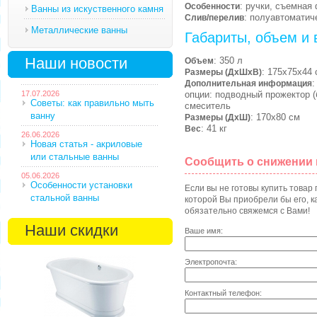
: ручки, съемная
Особенности
Ванны из искуственного камня
: полуавтоматич
Слив/перелив
Металлические ванны
Габариты, объем и 
Наши новости
: 350 л
Объем
: 175х75х44 
Размеры (ДхШхВ)
:
Дополнительная информация
17.07.2026
опции: подводный прожектор (
Советы: как правильно мыть
смеситель
ванну
: 170х80 см
Размеры (ДхШ)
: 41 кг
Вес
26.06.2026
Новая статья - акриловые
или стальные ванны
Сообщить о снижении
05.06.2026
Особенности установки
Если вы не готовы купить товар
стальной ванны
которой Вы приобрели бы его, ка
обязательно свяжемся с Вами!
Наши скидки
Ваше имя:
Электропочта:
Контактный телефон: