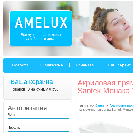
Вся лучшая сантехника
для Вашего дома
Новости
О магазине
Клиентам
Наш сервис
Ваша корзина
Акриловая пря
Santek Монако
Товаров: 0 на сумму 0 руб.
Навигатор:
Ванны
/
Акриловые ван
Авторизация
прямоугольная ванна Santek Монак
Логин:
Пароль: