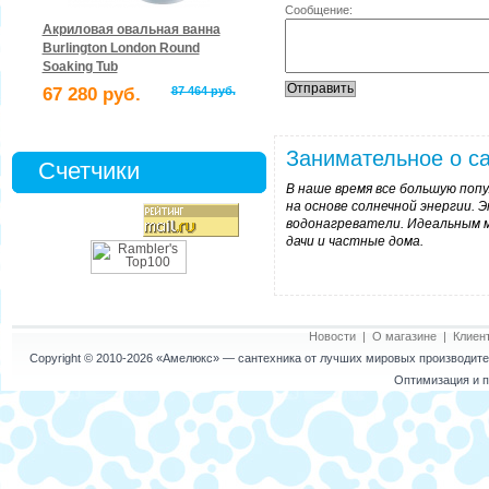
Сообщение:
Акриловая овальная ванна
Burlington London Round
Soaking Tub
67 280 руб.
87 464 руб.
Занимательное о са
Счетчики
В наше время все большую по
на основе солнечной энергии.
водонагреватели. Идеальным м
дачи и частные дома.
Новости
|
О магазине
|
Клиен
Copyright © 2010-2026
«Амелюкс»
— сантехника от лучших мировых производител
Оптимизация и п