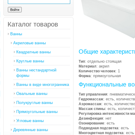
Каталог товаров
Ванны
Акриловые ванны
Общие характерист
Квадратные ванны
Круглые ванны
: отдельно стоящая
Тип
: акрил
Материал
Ванны нестандартной
: 1
Количество человек
формы
: прямоугольная
Форма
Функциональные во
Ванны в виде многогранника
Овальные ванны
: пневматичес
Тип управления
: есть, количест
Гидромассаж
Полукруглые ванны
: есть, количеств
Аэромассаж
: есть, количес
Массаж спины
Прямоугольные ванны
Регулировка интенсивности м
: нет
Дезинфекция
Угловые ванны
: есть
Озонирование
: есть
Подводная подсветка
Деревянные ванны
: есть
Многоцветная подсветка