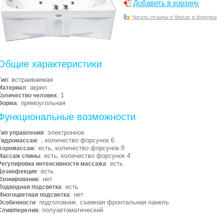
Добавить в корзину
Читать отзывы в блогах и форума
Общие характеристики
: встраиваемая
Тип
: акрил
Материал
: 1
Количество человек
: прямоугольная
Форма
Функциональные возможности
: электронное
Тип управления
: , количество форсунок 6
Гидромассаж
: есть, количество форсунок 8
Аэромассаж
: есть, количество форсунок 4
Массаж спины
: есть
Регулировка интенсивности массажа
: есть
Дезинфекция
: нет
Озонирование
: есть
Подводная подсветка
: нет
Многоцветная подсветка
: подголовник, съемная фронтальная панель
Особенности
: полуавтоматический
Слив/перелив