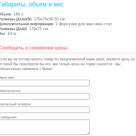
Габариты, объем и вес
: 140 л
Объем
: 170х75х50.50 см
Размеры (ДхШхВ)
: 2 форсунки для массажа стоп
Дополнительная информация
: 170х75 см
Размеры (ДхШ)
: 63 кг
Вес
Сообщить о снижении цены
Если вы не готовы купить товар по предложенной нами цене, укажите цену, по
которой Вы приобрели бы его, как только цена на товар снизится - мы
обязательно свяжемся с Вами!
Ваше имя:
Электропочта:
Контактный телефон:
Сообщение: