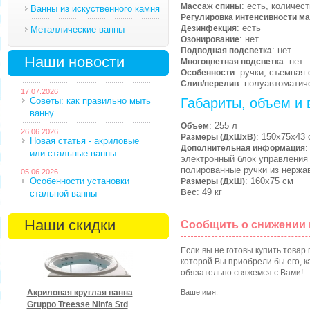
: есть, количес
Массаж спины
Ванны из искуственного камня
Регулировка интенсивности м
: есть
Дезинфекция
Металлические ванны
: нет
Озонирование
: нет
Подводная подсветка
Наши новости
: нет
Многоцветная подсветка
: ручки, съемная
Особенности
: полуавтоматич
Слив/перелив
17.07.2026
Советы: как правильно мыть
Габариты, объем и 
ванну
: 255 л
Объем
26.06.2026
: 150х75х43 
Размеры (ДхШхВ)
Новая статья - акриловые
:
Дополнительная информация
или стальные ванны
электронный блок управления 
полированные ручки из нерж
05.06.2026
Особенности установки
: 160х75 см
Размеры (ДхШ)
: 49 кг
Вес
стальной ванны
Наши скидки
Сообщить о снижении
Если вы не готовы купить товар
которой Вы приобрели бы его, ка
обязательно свяжемся с Вами!
Акриловая круглая ванна
Ваше имя:
Gruppo Treesse Ninfa Std