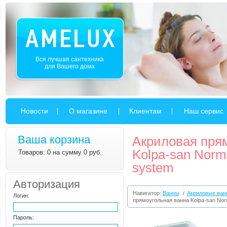
Вся лучшая сантехника
для Вашего дома
Новости
О магазине
Клиентам
Наш сервис
Ваша корзина
Акриловая пря
Kolpa-san Norma
Товаров: 0 на сумму 0 руб.
system
Авторизация
Навигатор:
Ванны
/
Акриловые ван
Логин:
прямоугольная ванна Kolpa-san Norm
Пароль: