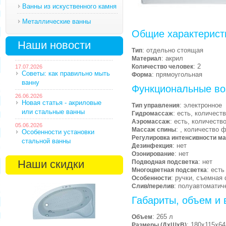
Ванны из искуственного камня
Металлические ванны
Общие характерист
Наши новости
: отдельно стоящая
Тип
: акрил
Материал
: 2
Количество человек
17.07.2026
Советы: как правильно мыть
: прямоугольная
Форма
ванну
Функциональные во
26.06.2026
Новая статья - акриловые
: электронное
Тип управления
или стальные ванны
: есть, количест
Гидромассаж
: есть, количеств
Аэромассаж
05.06.2026
: , количество 
Массаж спины
Особенности установки
Регулировка интенсивности м
стальной ванны
: нет
Дезинфекция
: нет
Озонирование
Наши скидки
: нет
Подводная подсветка
: есть
Многоцветная подсветка
: ручки, съемная
Особенности
: полуавтоматич
Слив/перелив
Габариты, объем и 
: 265 л
Объем
: 180х115х64
Размеры (ДхШхВ)