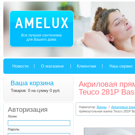
Вся лучшая сантехника
для Вашего дома
Новости
О магазине
Клиентам
Наш сервис
Ваша корзина
Акриловая пря
Teuco 281P Bas
Товаров: 0 на сумму 0 руб.
Навигатор:
Ванны
/
Акриловые ван
Авторизация
прямоугольная ванна Teuco 281P Ba
Логин:
Пароль: