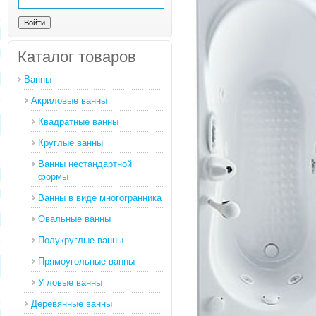
Каталог товаров
Ванны
Акриловые ванны
Квадратные ванны
Круглые ванны
Ванны нестандартной
формы
Ванны в виде многогранника
Овальные ванны
Полукруглые ванны
Прямоугольные ванны
Угловые ванны
Деревянные ванны