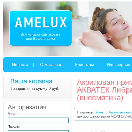
Вся лучшая сантехника
для Вашего дома
Новости
О магазине
Клиентам
Наш сервис
Ваша корзина
Акриловая пря
АКВАТЕК Либра
Товаров: 0 на сумму 0 руб.
(пневматика)
Авторизация
Навигатор:
Ванны
/
Акриловые ван
Логин:
прямоугольная ванна АКВАТЕК Либр
Пароль: