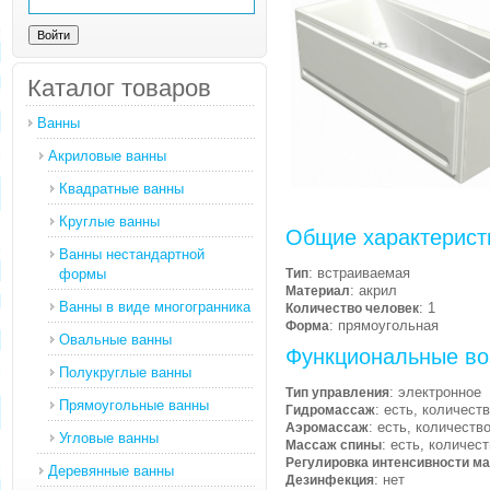
Каталог товаров
Ванны
Акриловые ванны
Квадратные ванны
Круглые ванны
Общие характерист
Ванны нестандартной
: встраиваемая
формы
Тип
: акрил
Материал
Ванны в виде многогранника
: 1
Количество человек
: прямоугольная
Форма
Овальные ванны
Функциональные во
Полукруглые ванны
: электронное
Тип управления
Прямоугольные ванны
: есть, количест
Гидромассаж
: есть, количеств
Аэромассаж
Угловые ванны
: есть, количес
Массаж спины
Регулировка интенсивности м
Деревянные ванны
: нет
Дезинфекция