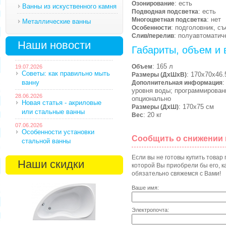
: есть
Озонирование
Ванны из искуственного камня
: есть
Подводная подсветка
: нет
Многоцветная подсветка
Металлические ванны
: подголовник, с
Особенности
: полуавтоматич
Слив/перелив
Наши новости
Габариты, объем и 
: 165 л
Объем
19.07.2026
Советы: как правильно мыть
: 170х70х46.
Размеры (ДхШхВ)
ванну
:
Дополнительная информация
уровня воды; программирован
28.06.2026
опционально
Новая статья - акриловые
: 170х75 см
Размеры (ДхШ)
или стальные ванны
: 20 кг
Вес
07.06.2026
Особенности установки
Сообщить о снижении
стальной ванны
Если вы не готовы купить товар
Наши скидки
которой Вы приобрели бы его, ка
обязательно свяжемся с Вами!
Ваше имя:
Электропочта: