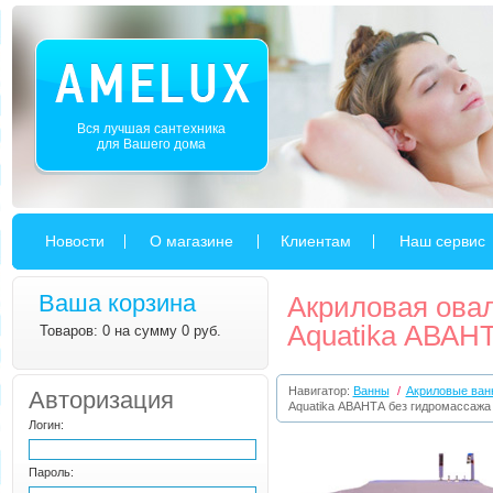
Вся лучшая сантехника
для Вашего дома
Новости
О магазине
Клиентам
Наш сервис
Ваша корзина
Акриловая ова
Aquatika АВАН
Товаров: 0 на сумму 0 руб.
Навигатор:
Ванны
/
Акриловые ван
Авторизация
Aquatika АВАНТА без гидромассажа
Логин:
Пароль: