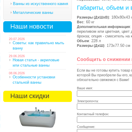
Ванны из искуственного камня
Габариты, объем и 
Металлические ванны
: 180х80х43 
Размеры (ДхШхВ)
: 60 кг
Вес
Наши новости
:
Дополнительная информация
переливом или цветная, цвет 
бронза; опция - смеситель на 
20.07.2026
: 228 л
Объем
Советы: как правильно мыть
: 173х77.50 см
Размеры (ДхШ)
ванну
29.06.2026
Сообщить о снижении
Новая статья - акриловые
или стальные ванны
Если вы не готовы купить товар
08.06.2026
которой Вы приобрели бы его, ка
Особенности установки
обязательно свяжемся с Вами!
стальной ванны
Ваше имя:
Наши скидки
Электропочта:
Контактный телефон:
Сообщение: