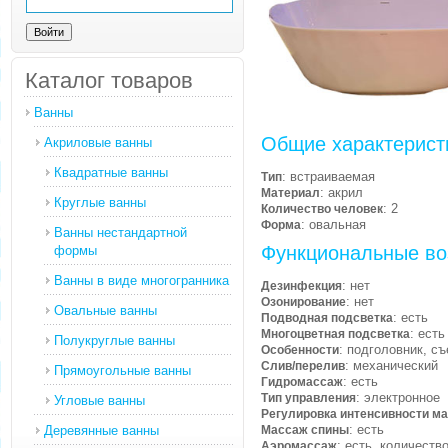
Каталог товаров
Ванны
Общие характерист
Акриловые ванны
Квадратные ванны
: встраиваемая
Тип
: акрил
Материал
Круглые ванны
: 2
Количество человек
: овальная
Форма
Ванны нестандартной
Функциональные во
формы
Ванны в виде многогранника
: нет
Дезинфекция
: нет
Озонирование
Овальные ванны
: есть
Подводная подсветка
: есть
Многоцветная подсветка
Полукруглые ванны
: подголовник, с
Особенности
: механический
Слив/перелив
Прямоугольные ванны
: есть
Гидромассаж
: электронное
Тип управления
Угловые ванны
Регулировка интенсивности м
: есть
Деревянные ванны
Массаж спины
: есть, количеств
Аэромассаж