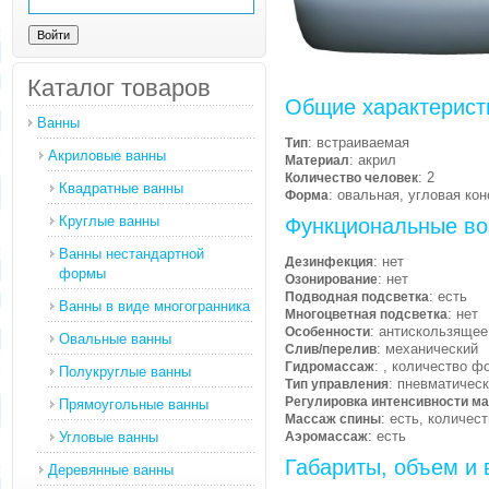
Каталог товаров
Общие характерист
Ванны
: встраиваемая
Тип
Акриловые ванны
: акрил
Материал
: 2
Количество человек
Квадратные ванны
: овальная, угловая ко
Форма
Круглые ванны
Функциональные во
Ванны нестандартной
: нет
Дезинфекция
формы
: нет
Озонирование
: есть
Подводная подсветка
Ванны в виде многогранника
: нет
Многоцветная подсветка
: антискользящее
Особенности
Овальные ванны
: механический
Слив/перелив
: , количество ф
Гидромассаж
Полукруглые ванны
: пневматичес
Тип управления
Регулировка интенсивности м
Прямоугольные ванны
: есть, количес
Массаж спины
: есть
Угловые ванны
Аэромассаж
Габариты, объем и 
Деревянные ванны