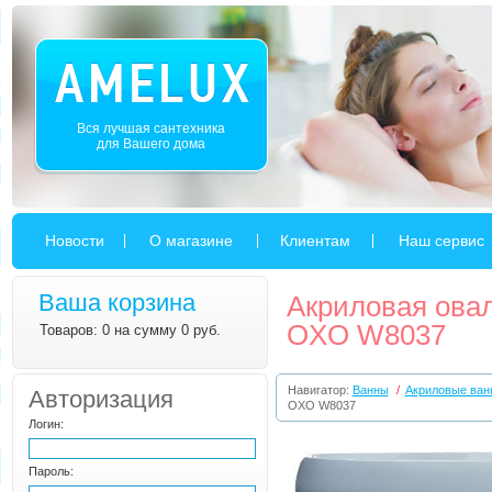
Вся лучшая сантехника
для Вашего дома
Новости
О магазине
Клиентам
Наш сервис
Ваша корзина
Акриловая ова
OXO W8037
Товаров: 0 на сумму 0 руб.
Навигатор:
Ванны
/
Акриловые ван
Авторизация
OXO W8037
Логин:
Пароль: