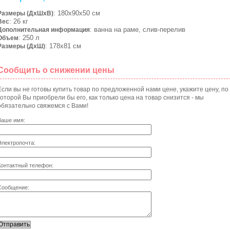
: 180х90х50 см
Размеры (ДхШхВ)
: 26 кг
Вес
: ванна на раме, слив-перелив
Дополнительная информация
: 250 л
Объем
: 178х81 см
Размеры (ДхШ)
Сообщить о снижении цены
Если вы не готовы купить товар по предложенной нами цене, укажите цену, по
которой Вы приобрели бы его, как только цена на товар снизится - мы
обязательно свяжемся с Вами!
Ваше имя:
Электропочта:
Контактный телефон:
Сообщение: