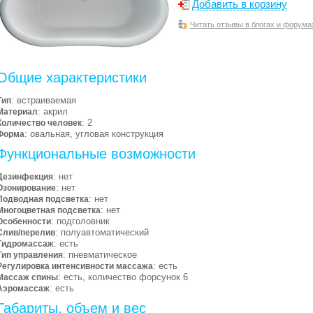
Добавить в корзину
Читать отзывы в блогах и форума
Общие характеристики
: встраиваемая
Тип
: акрил
Материал
: 2
Количество человек
: овальная, угловая конструкция
Форма
Функциональные возможности
: нет
Дезинфекция
: нет
Озонирование
: нет
Подводная подсветка
: нет
Многоцветная подсветка
: подголовник
Особенности
: полуавтоматический
Слив/перелив
: есть
Гидромассаж
: пневматическое
Тип управления
: есть
Регулировка интенсивности массажа
: есть, количество форсунок 6
Массаж спины
: есть
Аэромассаж
Габариты, объем и вес