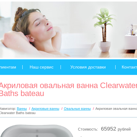
лиентам
Наш сервис
Условия доставки
Контак
Акриловая овальная ванна Clearwate
Baths bateau
Навигатор:
Ванны
/
Акриловые ванны
/
Овальные ванны
/
Акриловая овальная ванн
Clearwater Baths bateau
65952
Стоимость:
рублей