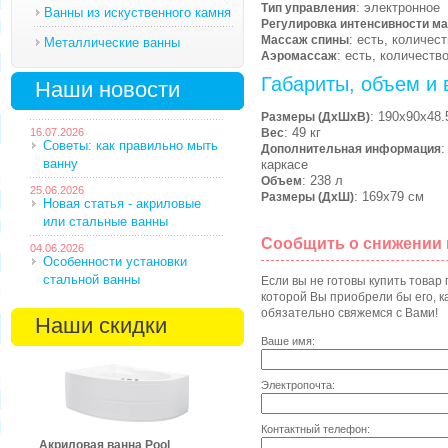
: электронное
Тип управления
Ванны из искуственного камня
Регулировка интенсивности м
: есть, количес
Массаж спины
Металлические ванны
: есть, количеств
Аэромассаж
Габариты, объем и 
Наши новости
: 190х90х48.
Размеры (ДхШхВ)
: 49 кг
16.07.2026
Вес
Советы: как правильно мыть
:
Дополнительная информация
ванну
каркасе
: 238 л
Объем
25.06.2026
: 169х79 см
Размеры (ДхШ)
Новая статья - акриловые
или стальные ванны
Сообщить о снижении
04.06.2026
Особенности установки
стальной ванны
Если вы не готовы купить товар
которой Вы приобрели бы его, ка
обязательно свяжемся с Вами!
Наши скидки
Ваше имя:
Электропочта:
Контактный телефон:
Акриловая ванна Pool