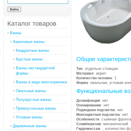
Каталог товаров
Ванны
Акриловые ванны
Квадратные ванны
Общие характерист
Круглые ванны
Ванны нестандартной
: отдельно стоящая
Тип
формы
: акрил
Материал
: 1
Количество человек
Ванны в виде многогранника
: овальная, угловая ко
Форма
Функциональные во
Овальные ванны
Полукруглые ванны
: нет
Дезинфекция
: нет
Озонирование
Прямоугольные ванны
: нет
Подводная подсветка
: нет
Многоцветная подсветка
Угловые ванны
: съемная фронт
Особенности
: механический
Слив/перелив
Деревянные ванны
: , количество ф
Гидромассаж