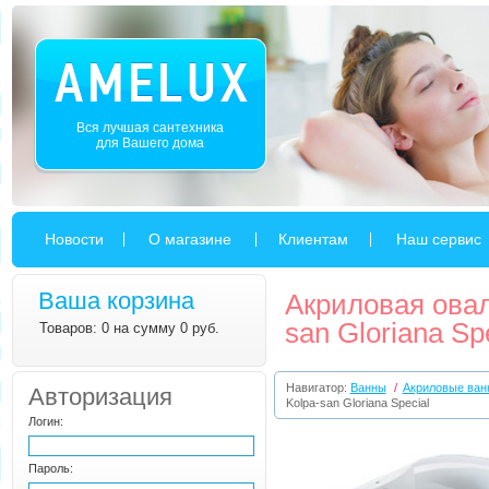
Вся лучшая сантехника
для Вашего дома
Новости
О магазине
Клиентам
Наш сервис
Ваша корзина
Акриловая овал
san Gloriana Sp
Товаров: 0 на сумму 0 руб.
Навигатор:
Ванны
/
Акриловые ван
Авторизация
Kolpa-san Gloriana Special
Логин:
Пароль: