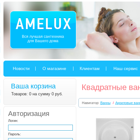
Вся лучшая сантехника
для Вашего дома
Новости
О магазине
Клиентам
Наш сервис
Ваша корзина
Квадратные ва
Товаров: 0 на сумму 0 руб.
Навигатор:
Ванны
/
Акриловые ван
Авторизация
Логин:
Пароль: