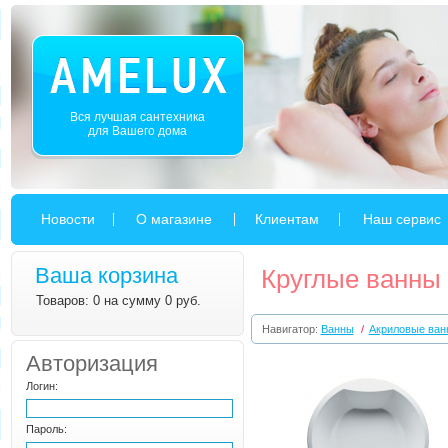
Вся лучшая сантехника
для Вашего дома
Новости
О магазине
Клиентам
Наш сервис
Ваша корзина
Круглые ванны
Товаров: 0 на сумму 0 руб.
Навигатор:
Ванны
/
Акриловые ван
Авторизация
Логин:
Пароль: