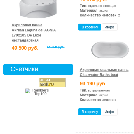
Тип
: отдельно стоящая
Материал
: акрил
Количество человек
: 2
Акриловая ванна
Akrilan Laguna del AGNIA
170x105 De Luxe
нестандартная
49 500 руб.
64 350 руб.
Счетчики
Акриловая овальная ванна
Clearwater Baths boat
93 190 руб.
Тип
: встраиваемая
Материал
: акрил
Количество человек
: 1