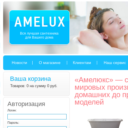
Вся лучшая сантехника
для Вашего дома
Новости
О магазине
Клиентам
Наш сервис
Ваша корзина
«Амелюкс» — c
мировых произ
Товаров: 0 на сумму 0 руб.
домашних до п
моделей
Авторизация
Логин:
Пароль: