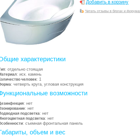
Добавить в корзину
Читать отзывы в блогах и форума
Общие характеристики
: отдельно стоящая
Тип
: иск. камень
Материал
: 1
Количество человек
: четверть круга, угловая конструкция
Форма
Функциональные возможности
: нет
Дезинфекция
: нет
Озонирование
: нет
Подводная подсветка
: нет
Многоцветная подсветка
: съемная фронтальная панель
Особенности
Габариты, объем и вес