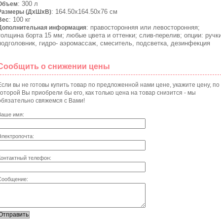
: 300 л
Объем
: 164.50х164.50х76 см
Размеры (ДхШхВ)
: 100 кг
Вес
: правосторонняя или левосторонняя;
Дополнительная информация
толщина борта 15 мм; любые цвета и оттенки; слив-перелив; опции: ручки
подголовник, гидро- аэромассаж, смеситель, подсветка, дезинфекция
Сообщить о снижении цены
Если вы не готовы купить товар по предложенной нами цене, укажите цену, по
которой Вы приобрели бы его, как только цена на товар снизится - мы
обязательно свяжемся с Вами!
Ваше имя:
Электропочта:
Контактный телефон:
Сообщение: