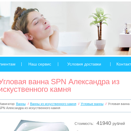
лиентам
Наш сервис
Условия доставки
Контак
Угловая ванна SPN Александра из
искуственного камня
Навигатор:
Ванны
/
Ванны из искуственного камня
/
Угловые ванны
/
Угловая ванна
SPN Александра из искуственного камня
41940
Стоимость:
рублей