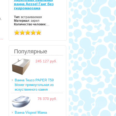
ванна Aessel Ганг без
гидромассажа
Тип
: встраиваемая
,
Материал
: акрил
Количество человек
:…
Популярные
245 127 руб.
Ванна Teuco PAPER T59
blower прямоугольная из
искуственного камня
76 370 руб.
Ванна Vispool Marea