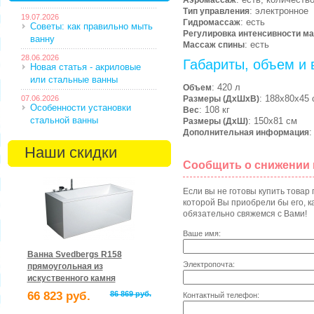
Аэромассаж
: электронное
Тип управления
19.07.2026
: есть
Гидромассаж
Советы: как правильно мыть
Регулировка интенсивности м
ванну
: есть
Массаж спины
28.06.2026
Габариты, объем и 
Новая статья - акриловые
или стальные ванны
: 420 л
Объем
: 188х80х45 
07.06.2026
Размеры (ДхШхВ)
Особенности установки
: 108 кг
Вес
стальной ванны
: 150х81 см
Размеры (ДхШ)
Дополнительная информация
Наши скидки
Сообщить о снижении
Если вы не готовы купить товар
которой Вы приобрели бы его, ка
обязательно свяжемся с Вами!
Ваше имя:
Ванна Svedbergs R158
Электропочта:
прямоугольная из
искуственного камня
66 823 руб.
86 869 руб.
Контактный телефон: