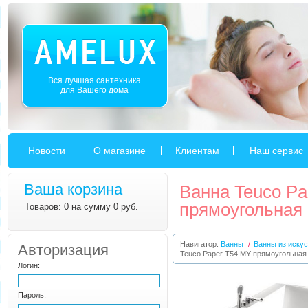
Вся лучшая сантехника
для Вашего дома
Новости
О магазине
Клиентам
Наш сервис
Ваша корзина
Ванна Teuco Pa
прямоугольная 
Товаров: 0 на сумму 0 руб.
Навигатор:
Ванны
/
Ванны из искус
Авторизация
Teuco Paper T54 MY прямоугольная 
Логин:
Пароль: