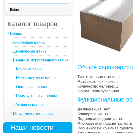
Каталог товаров
Ванны
Акриловые ванны
Деревянные ванны
Ванны из искуственного камня
Общие характерист
Круглые ванны
: отдельно стоящая
Тип
Нестандартные ванны
: иск. камень
Материал
: 2
Количество человек
Овальные ванны
: прямоугольная
Форма
Прямоугольные ванны
Функциональные во
Угловые ванны
: нет
Дезинфекция
Металлические ванны
: нет
Озонирование
: нет
Подводная подсветка
: есть
Многоцветная подсветка
Наши новости
: съемная фронта
Особенности
: есть, количеств