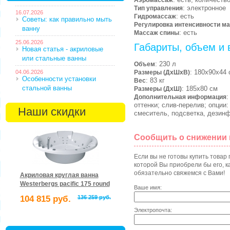
Аэромассаж
: электронное
Тип управления
16.07.2026
: есть
Гидромассаж
Советы: как правильно мыть
Регулировка интенсивности м
ванну
: есть
Массаж спины
25.06.2026
Габариты, объем и 
Новая статья - акриловые
или стальные ванны
: 230 л
Объем
: 180х90х44 
04.06.2026
Размеры (ДхШхВ)
Особенности установки
: 83 кг
Вес
стальной ванны
: 185х80 см
Размеры (ДхШ)
:
Дополнительная информация
оттенки; слив-перелив; опции:
Наши скидки
смеситель, подсветка, дезин
Сообщить о снижении
Если вы не готовы купить товар
которой Вы приобрели бы его, ка
обязательно свяжемся с Вами!
Акриловая круглая ванна
Westerbergs pacific 175 round
Ваше имя:
104 815 руб.
136 259 руб.
Электропочта: