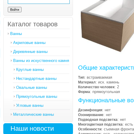
Каталог товаров
Ванны
Акриловые ванны
Деревянные ванны
Ванны из искуственного камня
Общие характерист
Круглые ванны
: встраиваемая
Тип
Нестандартные ванны
: иск. камень
Материал
: 2
Количество человек
Овальные ванны
: прямоугольная
Форма
Прямоугольные ванны
Функциональные во
Угловые ванны
: нет
Дезинфекция
Металлические ванны
: нет
Озонирование
: нет
Подводная подсветка
: есть
Многоцветная подсветка
Наши новости
: съемная фронт
Особенности
: есть, количеств