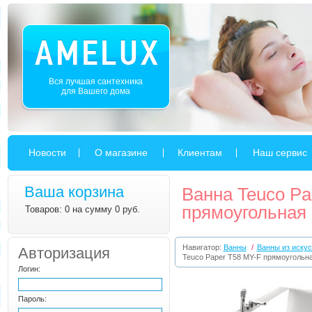
Вся лучшая сантехника
для Вашего дома
Новости
О магазине
Клиентам
Наш сервис
Ваша корзина
Ванна Teuco Pa
прямоугольная 
Товаров: 0 на сумму 0 руб.
Навигатор:
Ванны
/
Ванны из искус
Авторизация
Teuco Paper T58 MY-F прямоугольна
Логин:
Пароль: