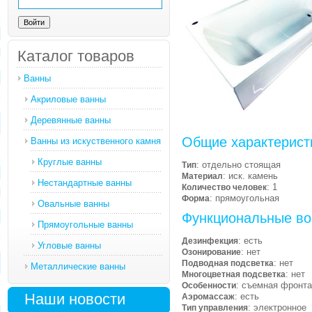
Каталог товаров
Ванны
Акриловые ванны
Деревянные ванны
Общие характерист
Ванны из искуственного камня
Круглые ванны
: отдельно стоящая
Тип
: иск. камень
Материал
Нестандартные ванны
: 1
Количество человек
: прямоугольная
Форма
Овальные ванны
Функциональные во
Прямоугольные ванны
: есть
Дезинфекция
Угловые ванны
: нет
Озонирование
: нет
Подводная подсветка
Металлические ванны
: нет
Многоцветная подсветка
: съемная фронт
Особенности
Наши новости
: есть
Аэромассаж
: электронное
Тип управления