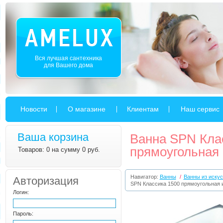
Вся лучшая сантехника
для Вашего дома
Новости
О магазине
Клиентам
Наш сервис
Ваша корзина
Ванна SPN Кла
прямоугольная 
Товаров: 0 на сумму 0 руб.
Навигатор:
Ванны
/
Ванны из искус
Авторизация
SPN Классика 1500 прямоугольная и
Логин:
Пароль: