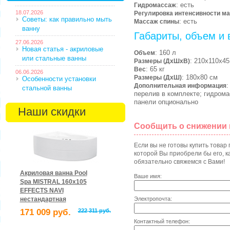
: есть
Гидромассаж
18.07.2026
Регулировка интенсивности м
Советы: как правильно мыть
: есть
Массаж спины
ванну
Габариты, объем и 
27.06.2026
Новая статья - акриловые
: 160 л
Объем
или стальные ванны
: 210х110х45
Размеры (ДхШхВ)
: 65 кг
Вес
06.06.2026
: 180х80 см
Размеры (ДхШ)
Особенности установки
:
Дополнительная информация
стальной ванны
перелив в комплекте; гидром
панели опционально
Наши скидки
Сообщить о снижении
Если вы не готовы купить товар
которой Вы приобрели бы его, ка
обязательно свяжемся с Вами!
Акриловая ванна Pool
Ваше имя:
Spa MISTRAL 160x105
EFFECTS NAVI
Электропочта:
нестандартная
171 009 руб.
222 311 руб.
Контактный телефон: