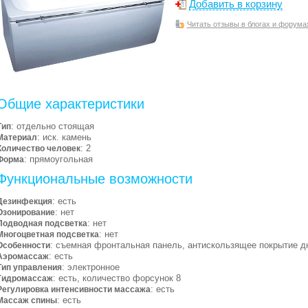
Добавить в корзину
Читать отзывы в блогах и форума
Общие характеристики
: отдельно стоящая
Тип
: иск. камень
Материал
: 2
Количество человек
: прямоугольная
Форма
Функциональные возможности
: есть
Дезинфекция
: нет
Озонирование
: нет
Подводная подсветка
: нет
Многоцветная подсветка
: съемная фронтальная панель, антискользящее покрытие д
Особенности
: есть
Аэромассаж
: электронное
Тип управления
: есть, количество форсунок 8
Гидромассаж
: есть
Регулировка интенсивности массажа
: есть
Массаж спины