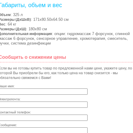
Габариты, объем и вес
: 325 л
Объем
: 171х80.50х64.50 см
Размеры (ДхШхВ)
: 64 кг
Вес
: 180х80 см
Размеры (ДхШ)
: опции: гидромассаж 7 форсунок, спинной
Дополнительная информация
массаж 6 форсунок, сенсорное управление, хромотерапия, смеситель,
ручки, система дезинфекции
Сообщить о снижении цены
Если вы не готовы купить товар по предложенной нами цене, укажите цену, по
которой Вы приобрели бы его, как только цена на товар снизится - мы
обязательно свяжемся с Вами!
Ваше имя:
Электропочта:
Контактный телефон:
Сообщение: