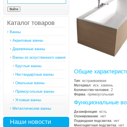
Каталог товаров
Ванны
Акриловые ванны
Деревянные ванны
Ванны из искуственного камня
Круглые ванны
Общие характерист
Нестандартные ванны
: встраиваемая
Тип
Овальные ванны
: иск. камень
Материал
: 2
Количество человек
Прямоугольные ванны
: прямоугольная
Форма
Угловые ванны
Функциональные во
Металлические ванны
: есть
Дезинфекция
: нет
Озонирование
Наши новости
: нет
Подводная подсветка
: нет
Многоцветная подсветка