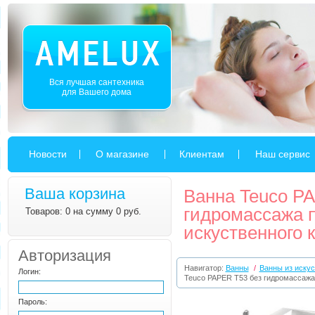
Вся лучшая сантехника
для Вашего дома
Новости
О магазине
Клиентам
Наш сервис
Ваша корзина
Ванна Teuco P
гидромассажа 
Товаров: 0 на сумму 0 руб.
искуственного 
Авторизация
Навигатор:
Ванны
/
Ванны из искус
Логин:
Teuco PAPER T53 без гидромассажа
Пароль: