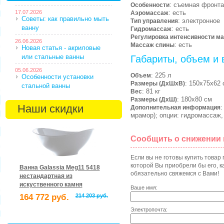
: съемная фронта
Особенности
17.07.2026
: есть
Аэромассаж
Советы: как правильно мыть
: электронное
Тип управления
ванну
: есть
Гидромассаж
Регулировка интенсивности м
26.06.2026
: есть
Массаж спины
Новая статья - акриловые
или стальные ванны
Габариты, объем и 
05.06.2026
: 225 л
Объем
Особенности установки
: 150х75х62 
Размеры (ДхШхВ)
стальной ванны
: 81 кг
Вес
: 180х80 см
Размеры (ДхШ)
Наши скидки
:
Дополнительная информация
мрамор); опции: гидромассаж,
Сообщить о снижении
Если вы не готовы купить товар
которой Вы приобрели бы его, ка
Ванна Galassia Meg11 5418
обязательно свяжемся с Вами!
нестандартная из
искуственного камня
Ваше имя:
164 772 руб.
214 203 руб.
Электропочта: