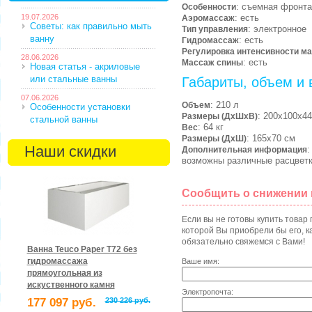
: съемная фронта
Особенности
19.07.2026
: есть
Аэромассаж
Советы: как правильно мыть
: электронное
Тип управления
ванну
: есть
Гидромассаж
Регулировка интенсивности м
28.06.2026
: есть
Массаж спины
Новая статья - акриловые
или стальные ванны
Габариты, объем и 
07.06.2026
: 210 л
Объем
Особенности установки
: 200х100х44
Размеры (ДхШхВ)
стальной ванны
: 64 кг
Вес
: 165х70 см
Размеры (ДхШ)
Наши скидки
:
Дополнительная информация
возможны различные расцвет
Сообщить о снижении
Если вы не готовы купить товар
которой Вы приобрели бы его, ка
обязательно свяжемся с Вами!
Ванна Teuco Paper T72 без
гидромассажа
Ваше имя:
прямоугольная из
искуственного камня
Электропочта:
177 097 руб.
230 226 руб.