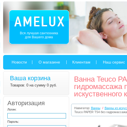
Вся лучшая сантехника
для Вашего дома
Новости
О магазине
Клиентам
Наш сервис
Ваша корзина
Ванна Teuco P
гидромассажа 
Товаров: 0 на сумму 0 руб.
искуственного 
Авторизация
Навигатор:
Ванны
/
Ванны из искус
Логин:
Teuco PAPER T54 без гидромассажа
Пароль: