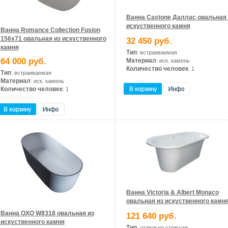
Ванна Castone Даллас овальная 
искуственного камня
Ванна Romance Collection Fusion
156х71 овальная из искуственного
32 450 руб.
камня
Тип
: встраиваемая
64 000 руб.
Материал
: иск. камень
Количество человек
: 1
Тип
: встраиваемая
Материал
: иск. камень
Количество человек
: 1
Ванна Victoria & Albert Monaco
овальная из искуственного камн
Ванна OXO W8318 овальная из
121 640 руб.
искуственного камня
Тип
: отдельно стоящая