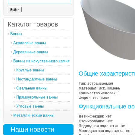
Каталог товаров
Ванны
Акриловые ванны
Деревянные ванны
Ванны из искуственного камня
Круглые ванны
Общие характерист
Нестандартные ванны
: встраиваемая
Тип
Овальные ванны
: иск. камень
Материал
: 1
Количество человек
Прямоугольные ванны
: овальная
Форма
Функциональные во
Угловые ванны
Металлические ванны
: нет
Дезинфекция
: нет
Озонирование
: нет
Подводная подсветка
Наши новости
: нет
Многоцветная подсветка