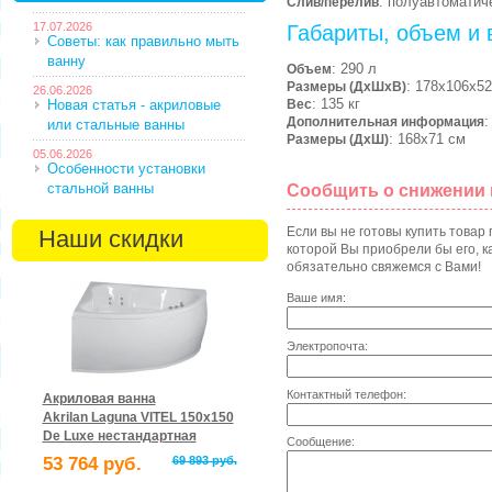
: полуавтоматич
Слив/перелив
17.07.2026
Габариты, объем и 
Советы: как правильно мыть
ванну
: 290 л
Объем
: 178х106х52
Размеры (ДхШхВ)
26.06.2026
: 135 кг
Новая статья - акриловые
Вес
Дополнительная информация
или стальные ванны
: 168х71 см
Размеры (ДхШ)
05.06.2026
Особенности установки
стальной ванны
Сообщить о снижении
Если вы не готовы купить товар
Наши скидки
которой Вы приобрели бы его, ка
обязательно свяжемся с Вами!
Ваше имя:
Электропочта:
Контактный телефон:
Акриловая ванна
Akrilan Laguna VITEL 150x150
De Luxe нестандартная
Сообщение:
53 764 руб.
69 893 руб.