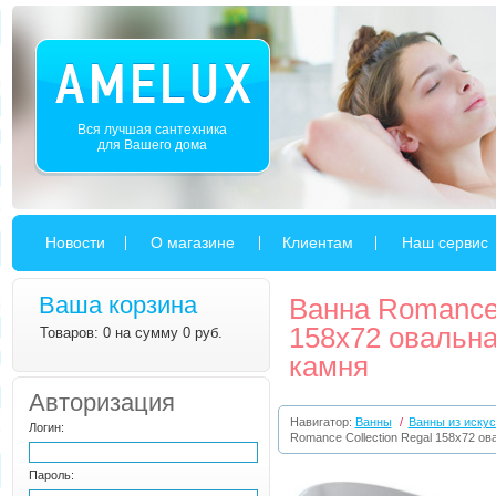
Вся лучшая сантехника
для Вашего дома
Новости
О магазине
Клиентам
Наш сервис
Ваша корзина
Ванна Romance 
158х72 овальна
Товаров: 0 на сумму 0 руб.
камня
Авторизация
Навигатор:
Ванны
/
Ванны из искус
Логин:
Romance Collection Regal 158х72 ов
Пароль: