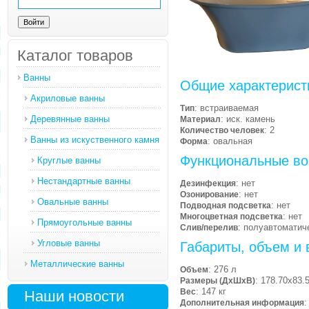
Каталог товаров
Ванны
Общие характерист
Акриловые ванны
: встраиваемая
Тип
Деревянные ванны
: иск. камень
Материал
: 2
Количество человек
Ванны из искуственного камня
: овальная
Форма
Функциональные во
Круглые ванны
Нестандартные ванны
: нет
Дезинфекция
: нет
Озонирование
Овальные ванны
: нет
Подводная подсветка
: нет
Многоцветная подсветка
Прямоугольные ванны
: полуавтоматич
Слив/перелив
Угловые ванны
Габариты, объем и 
Металлические ванны
: 276 л
Объем
: 178.70х83.
Размеры (ДхШхВ)
: 147 кг
Вес
Наши новости
:
Дополнительная информация