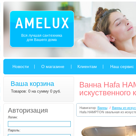
Вся лучшая сантехника
для Вашего дома
Новости
О магазине
Клиентам
Наш сервис
Ваша корзина
Ванна Hafa HA
искуственного 
Товаров: 0 на сумму 0 руб.
Навигатор:
Ванны
/
Ванны из искус
Авторизация
Hafa HAMPTON овальная из искуст
Логин:
Пароль: