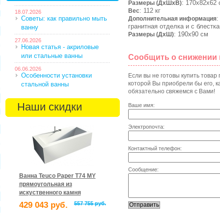
: 170х82х62 
Размеры (ДхШхВ)
: 112 кг
Вес
18.07.2026
Советы: как правильно мыть
:
Дополнительная информация
гранитная отделка и с блестк
ванну
: 190х90 см
Размеры (ДхШ)
27.06.2026
Новая статья - акриловые
или стальные ванны
Сообщить о снижении
06.06.2026
Особенности установки
Если вы не готовы купить товар
которой Вы приобрели бы его, ка
стальной ванны
обязательно свяжемся с Вами!
Наши скидки
Ваше имя:
Электропочта:
Контактный телефон:
Сообщение:
Ванна Teuco Paper T74 MY
прямоугольная из
искуственного камня
429 043 руб.
557 755 руб.