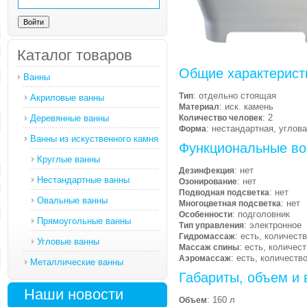
Каталог товаров
Общие характерист
Ванны
: отдельно стоящая
Тип
Акриловые ванны
: иск. камень
Материал
: 2
Деревянные ванны
Количество человек
: нестандартная, углов
Форма
Ванны из искуственного камня
Функциональные во
Круглые ванны
: нет
Дезинфекция
Нестандартные ванны
: нет
Озонирование
: нет
Подводная подсветка
Овальные ванны
: нет
Многоцветная подсветка
: подголовник
Особенности
Прямоугольные ванны
: электронное
Тип управления
: есть, количест
Гидромассаж
Угловые ванны
: есть, количес
Массаж спины
: есть, количеств
Аэромассаж
Металлические ванны
Габариты, объем и 
Наши новости
: 160 л
Объем