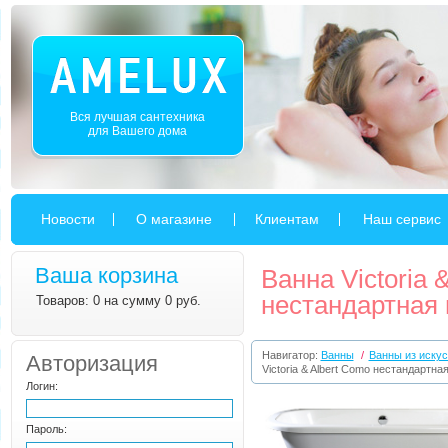
Вся лучшая сантехника
для Вашего дома
Новости
О магазине
Клиентам
Наш сервис
Ваша корзина
Ванна Victoria 
нестандартная 
Товаров: 0 на сумму 0 руб.
Навигатор:
Ванны
/
Ванны из искус
Авторизация
Victoria & Albert Como нестандартна
Логин:
Пароль: