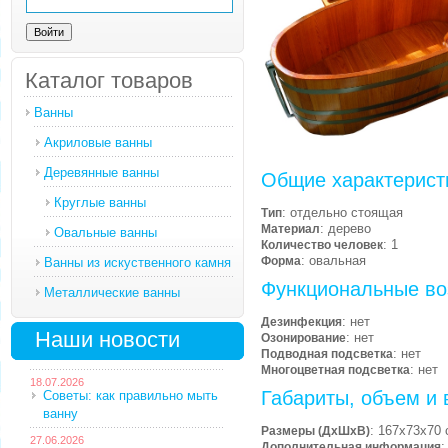
Каталог товаров
Ванны
Акриловые ванны
Деревянные ванны
Общие характерист
Круглые ванны
: отдельно стоящая
Тип
: дерево
Материал
Овальные ванны
: 1
Количество человек
: овальная
Форма
Ванны из искуственного камня
Функциональные во
Металлические ванны
: нет
Дезинфекция
Наши новости
: нет
Озонирование
: нет
Подводная подсветка
: нет
Многоцветная подсветка
18.07.2026
Габариты, объем и 
Советы: как правильно мыть
ванну
: 167х73х70 
Размеры (ДхШхВ)
27.06.2026
:
Дополнительная информация