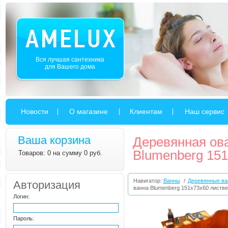
Вся лучшая сантехника
для Вашего дома
Новости
О магазине
Клиентам
Наш сервис
Ваша корзина
Деревянная ов
Blumenberg 15
Товаров: 0 на сумму 0 руб.
Навигатор:
Ванны
/
Деревянные в
Авторизация
ванна Blumenberg 151x73x60 листв
Логин:
Пароль: