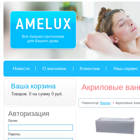
Вся лучшая сантехника
для Вашего дома
Новости
О магазине
Клиентам
Наш сервис
Ваша корзина
Акриловые ван
Товаров: 0 на сумму 0 руб.
Навигатор:
Ванны
/
Акриловые ван
Авторизация
Логин:
Пароль: