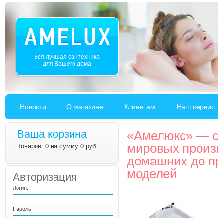
Вся лучшая сантехника
для Вашего дома
Новости
О магазине
Клиентам
Наш сервис
Ваша корзина
«Амелюкс» — c
мировых произ
Товаров: 0 на сумму 0 руб.
домашних до п
моделей
Авторизация
Логин:
Пароль: