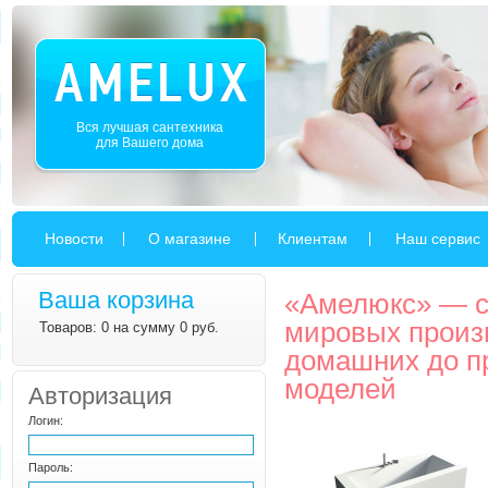
Вся лучшая сантехника
для Вашего дома
Новости
О магазине
Клиентам
Наш сервис
Ваша корзина
«Амелюкс» — c
мировых произ
Товаров: 0 на сумму 0 руб.
домашних до п
моделей
Авторизация
Логин:
Пароль: