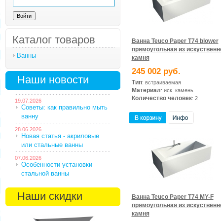
Каталог товаров
Ванна Teuco Paper T74 blower
прямоугольная из искуственн
Ванны
камня
245 002 руб.
Наши новости
Тип
: встраиваемая
Материал
: иск. камень
Количество человек
: 2
19.07.2026
Советы: как правильно мыть
ванну
28.06.2026
Новая статья - акриловые
или стальные ванны
07.06.2026
Особенности установки
стальной ванны
Наши скидки
Ванна Teuco Paper T74 MY-F
прямоугольная из искуственн
камня